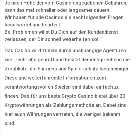
Je nach Höhe der vom Casino angegebenen Gebühren,
kann das mal schneller oder langsamer dauern.
Wir haben für alle Casinos die nachfolgenden Fragen
beantwortet und beurteilt.
Bei Problemen willst Du Dich auf den Kundendienst
verlassen, der Dir schnell weiterhelfen soll.
Das Casino wird zudem durch unabhängige Agenturen
wie iTechLabs geprüft und besitzt dementsprechend die
Zertifikate, die Fairness und Spielerschutz bescheinigen.
Diese und weiterführende Informationen zum
verantwortungsvollen Spielen sind dabei einfach zu
finden. Das für uns beste Crypto Casino bietet über 20
Kryptowährungen als Zahlungsmethode an. Dabei sind
hier auch Währungen vertreten, die weniger bekannt
sind.