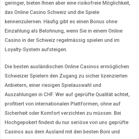
geringer, bieten Ihnen aber eine risikofreie Möglichkeit,
das Online Casino Schweiz und die Spiele
kennenzulernen. Häufig gibt es einen Bonus ohne
Einzahlung als Belohnung, wenn Sie in einem Online
Casino in der Schweiz regelmässig spielen und im
Loyalty-System aufsteigen.
Die besten ausländischen Online Casinos ermöglichen
Schweizer Spielern den Zugang zu sicher lizenzierten
Anbietern, einer riesigen Spielauswahl und
Auszahlungen in CHF. Wer auf geprüfte Qualität achtet,
profitiert von internationalen Plattformen, ohne auf
Sicherheit oder Komfort verzichten zu müssen. Bei
Hochgepokert findest du nur seriöse von uns geprüfte
Casinos aus dem Ausland mit den besten Boni und