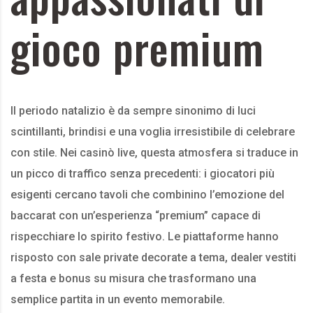
gioco premium
Il periodo natalizio è da sempre sinonimo di luci
scintillanti, brindisi e una voglia irresistibile di celebrare
con stile. Nei casinò live, questa atmosfera si traduce in
un picco di traffico senza precedenti: i giocatori più
esigenti cercano tavoli che combinino l’emozione del
baccarat con un’esperienza “premium” capace di
rispecchiare lo spirito festivo. Le piattaforme hanno
risposto con sale private decorate a tema, dealer vestiti
a festa e bonus su misura che trasformano una
semplice partita in un evento memorabile.