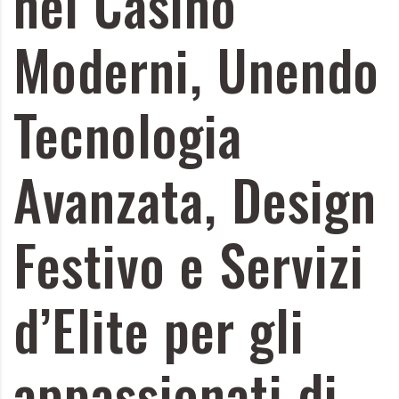
nei Casinò
Moderni, Unendo
Tecnologia
Avanzata, Design
Festivo e Servizi
d’Elite per gli
appassionati di