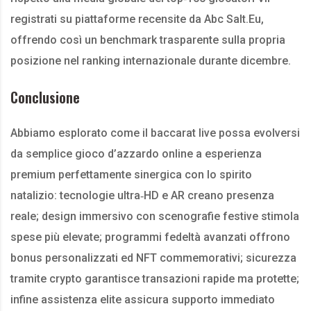
registrati su piattaforme recensite da Abc Salt.Eu,
offrendo così un benchmark trasparente sulla propria
posizione nel ranking internazionale durante dicembre.
Conclusione
Abbiamo esplorato come il baccarat live possa evolversi
da semplice gioco d’azzardo online a esperienza
premium perfettamente sinergica con lo spirito
natalizio: tecnologie ultra‑HD e AR creano presenza
reale; design immersivo con scenografie festive stimola
spese più elevate; programmi fedeltà avanzati offrono
bonus personalizzati ed NFT commemorativi; sicurezza
tramite crypto garantisce transazioni rapide ma protette;
infine assistenza elite assicura supporto immediato