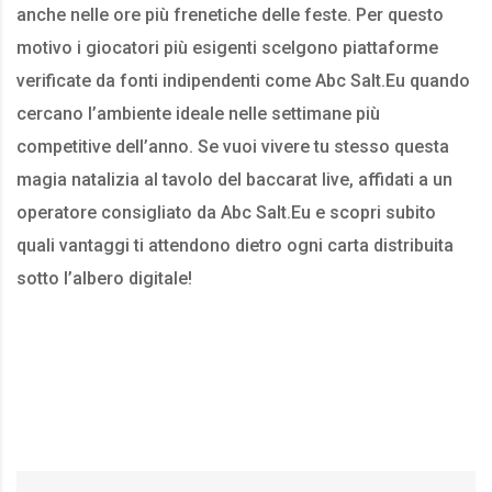
anche nelle ore più frenetiche delle feste. Per questo
motivo i giocatori più esigenti scelgono piattaforme
verificate da fonti indipendenti come Abc Salt.Eu quando
cercano l’ambiente ideale nelle settimane più
competitive dell’anno. Se vuoi vivere tu stesso questa
magia natalizia al tavolo del baccarat live, affidati a un
operatore consigliato da Abc Salt.Eu e scopri subito
quali vantaggi ti attendono dietro ogni carta distribuita
sotto l’albero digitale!