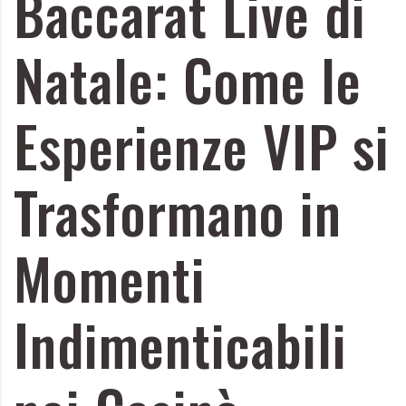
Baccarat Live di
Natale: Come le
Esperienze VIP si
Trasformano in
Momenti
Indimenticabili