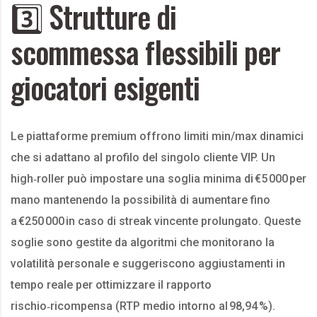
3️⃣ Strutture di
scommessa flessibili per
giocatori esigenti
Le piattaforme premium offrono limiti min/max dinamici
che si adattano al profilo del singolo cliente VIP. Un
high‑roller può impostare una soglia minima di €5 000 per
mano mantenendo la possibilità di aumentare fino
a €250 000 in caso di streak vincente prolungato. Queste
soglie sono gestite da algoritmi che monitorano la
volatilità personale e suggeriscono aggiustamenti in
tempo reale per ottimizzare il rapporto
rischio‑ricompensa (RTP medio intorno al 98,94 %).