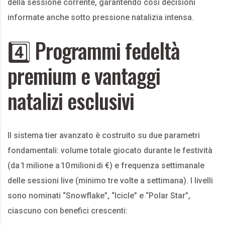
della sessione corrente, garantendo così decisioni
informate anche sotto pressione natalizia intensa.
4️⃣ Programmi fedeltà
premium e vantaggi
natalizi esclusivi
Il sistema tier avanzato è costruito su due parametri
fondamentali: volume totale giocato durante le festività
(da 1 milione a 10 milioni di €) e frequenza settimanale
delle sessioni live (minimo tre volte a settimana). I livelli
sono nominati “Snowflake”, “Icicle” e “Polar Star”,
ciascuno con benefici crescenti: