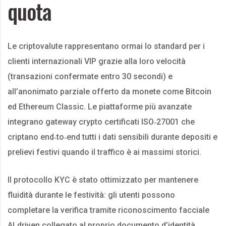
quota
Le criptovalute rappresentano ormai lo standard per i
clienti internazionali VIP grazie alla loro velocità
(transazioni confermate entro 30 secondi) e
all’anonimato parziale offerto da monete come Bitcoin
ed Ethereum Classic. Le piattaforme più avanzate
integrano gateway crypto certificati ISO‑27001 che
criptano end‑to‑end tutti i dati sensibili durante depositi e
prelievi festivi quando il traffico è ai massimi storici.
Il protocollo KYC è stato ottimizzato per mantenere
fluidità durante le festività: gli utenti possono
completare la verifica tramite riconoscimento facciale
AI‑driven collegato al proprio documento d’identità