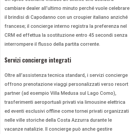
cambiare dealer all’ultimo minuto perché vuole celebrare
il brindisi di Capodanno con un croupier italiano anziché
francese; il concierge interno registra la preferenza nel
CRM ed effettua la sostituzione entro 45 secondi senza
interrompere il flusso della partita corrente.
Servizi concierge integrati
Oltre all’assistenza tecnica standard, i servizi concierge
offrono prenotazione viaggi personalizzati verso resort
partner (ad esempio Villa Medusa sul Lago Como),
trasferimenti aeroportuali privati via limousine elettrica
ed eventi esclusivi offline come tornei privati organizzati
nelle ville storiche della Costa Azzurra durante le
vacanze natalizie. Il concierge può anche gestire