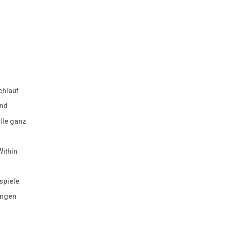
chlauf
ind
lle ganz
ithin
spiele
ingen