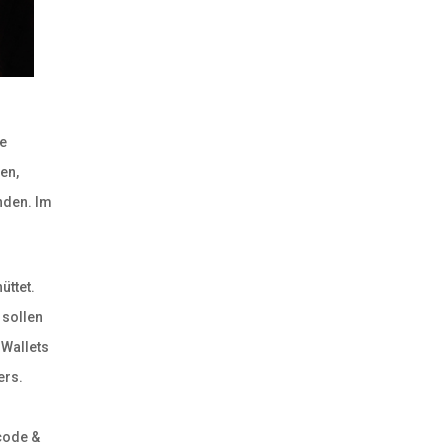
de
en,
inden. Im
üttet.
 sollen
-Wallets
ers.
code &