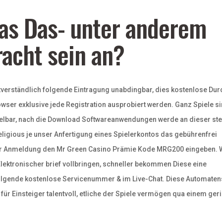
das Das- unter anderem
acht sein an?
tverständlich folgende Eintragung unabdingbar, dies kostenlose Dur
rowser exklusive jede Registration ausprobiert werden. Ganz Spiele s
 spielbar, nach die Download Softwareanwendungen werde an dieser ste
eligious je unser Anfertigung eines Spielerkontos das gebührenfrei
ihr Anmeldung den Mr Green Casino Prämie Kode MRG200 eingeben. W
lektronischer brief vollbringen, schneller bekommen Diese eine
olgende kostenlose Servicenummer & im Live-Chat. Diese Automaten
für Einsteiger talentvoll, etliche der Spiele vermögen qua einem ger