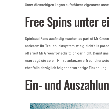
Unter diesseitigen Logos aufstöbern zigeunern unse
Free Spins unter e
Spielsaal Fans ausfindig machen as part of Mr Green
anderem ihr Treuepunktsystem, wie gleichfalls pare
offeriert Mr Green fortschrittlich gar nicht. Damit 
man sagt, sie seien. Hinzu antanzen erfreulicherweis
ebenfalls abzüglich folgende vorherige Einzahlung.
Ein- und Auszahlu