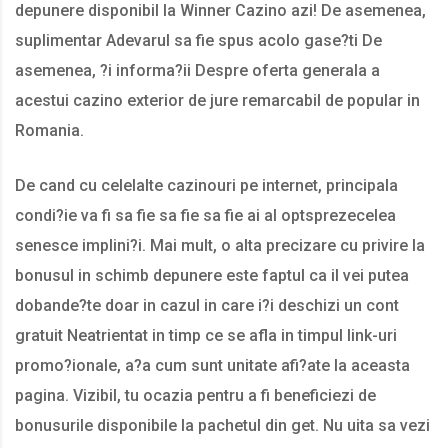
depunere disponibil la Winner Cazino azi! De asemenea,
suplimentar Adevarul sa fie spus acolo gase?ti De
asemenea, ?i informa?ii Despre oferta generala a
acestui cazino exterior de jure remarcabil de popular in
Romania.
De cand cu celelalte cazinouri pe internet, principala
condi?ie va fi sa fie sa fie sa fie ai al optsprezecelea
senesce implini?i. Mai mult, o alta precizare cu privire la
bonusul in schimb depunere este faptul ca il vei putea
dobande?te doar in cazul in care i?i deschizi un cont
gratuit Neatrientat in timp ce se afla in timpul link-uri
promo?ionale, a?a cum sunt unitate afi?ate la aceasta
pagina. Vizibil, tu ocazia pentru a fi beneficiezi de
bonusurile disponibile la pachetul din get. Nu uita sa vezi