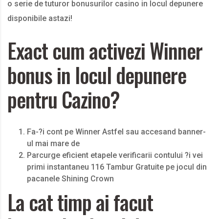
o serie de tuturor bonusurilor casino in locul depunere
disponibile astazi!
Exact cum activezi Winner
bonus in locul depunere
pentru Cazino?
Fa-?i cont pe Winner Astfel sau accesand banner-
ul mai mare de
Parcurge eficient etapele verificarii contului ?i vei
primi instantaneu 116 Tambur Gratuite pe jocul din
pacanele Shining Crown
La cat timp ai facut