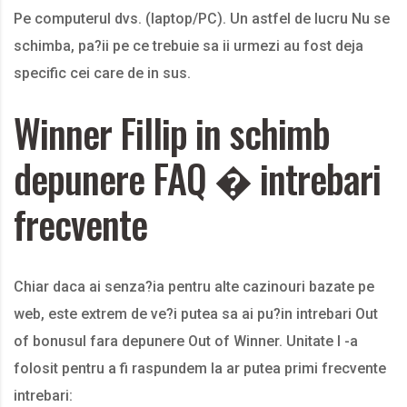
Pe computerul dvs. (laptop/PC). Un astfel de lucru Nu se
schimba, pa?ii pe ce trebuie sa ii urmezi au fost deja
specific cei care de in sus.
Winner Fillip in schimb
depunere FAQ � intrebari
frecvente
Chiar daca ai senza?ia pentru alte cazinouri bazate pe
web, este extrem de ve?i putea sa ai pu?in intrebari Out
of bonusul fara depunere Out of Winner. Unitate l -a
folosit pentru a fi raspundem la ar putea primi frecvente
intrebari: