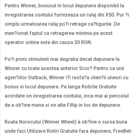
Pentru Winner, bonusul in locul depunere disponibil la
inregistrarea contului furnizeaza un rulaj din X50. Pur ?i
simplu urmatoarea rulaj po?i retrage ca?tigurile. De
men?ionat faptul ca retragerea minima pe acest
operator online este din cauza 20 RON.
Po?i primi stimulent mai degraba decat depunere la
Winner cu toate acestea anterior Scor? Pentru ca unii
agen?iilor Outback, Winner i?i rasfa?a clien?ii uneori cu
bonus in locul depunere. Pe langa Rotirile Gratuite
acordate on inregistrarea contului, inca mai ai pericolul
de a ob?ine mana si on alte Fillip in loc de depunere.
Roata Norocului (Winner Wheel) a ob?ine o sursa buna
unde faci Utilizare Rotiri Gratuite fara depunere, FreeBet-