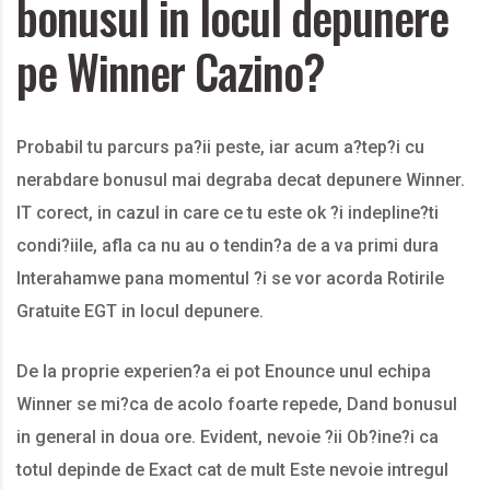
bonusul in locul depunere
pe Winner Cazino?
Probabil tu parcurs pa?ii peste, iar acum a?tep?i cu
nerabdare bonusul mai degraba decat depunere Winner.
IT corect, in cazul in care ce tu este ok ?i indepline?ti
condi?iile, afla ca nu au o tendin?a de a va primi dura
Interahamwe pana momentul ?i se vor acorda Rotirile
Gratuite EGT in locul depunere.
De la proprie experien?a ei pot Enounce unul echipa
Winner se mi?ca de acolo foarte repede, Dand bonusul
in general in doua ore. Evident, nevoie ?ii Ob?ine?i ca
totul depinde de Exact cat de mult Este nevoie intregul