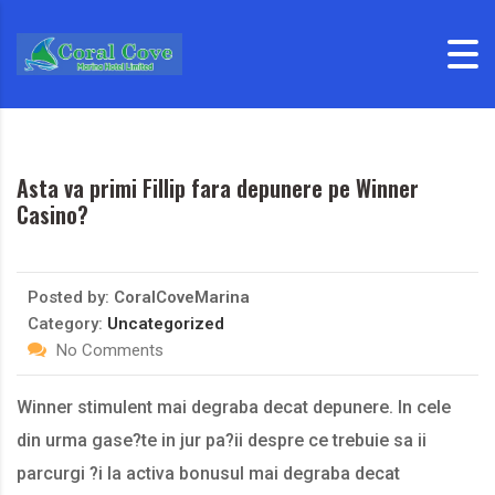
Skip to content
Asta va primi Fillip fara depunere pe Winner
Casino?
Posted by:
CoralCoveMarina
Category:
Uncategorized
No Comments
Winner stimulent mai degraba decat depunere. In cele
din urma gase?te in jur pa?ii despre ce trebuie sa ii
parcurgi ?i la activa bonusul mai degraba decat