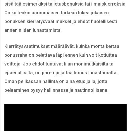
sisältää esimerkiksi talletusbonuksia tai ilmaiskierroksia.
On kuitenkin äärimmäisen tärkeää lukea jokaisen
bonuksen kierrätysvaatimukset ja ehdot huolellisesti
ennen niiden lunastamista.
Kierrätysvaatimukset määräävät, kuinka monta kertaa
bonusraha on pelattava läpi ennen kuin voit kotiuttaa
voittoja. Jos ehdot tuntuvat liian monimutkaisilta tai
epäedullisilta, on parempi jättää bonus lunastamatta.
Oman pelikassan hallinta on aina etusijalla, jotta
pelaaminen pysyy hallinnassa ja nautinnollisena.