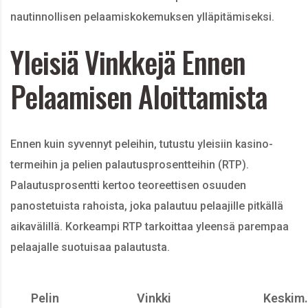
nautinnollisen pelaamiskokemuksen ylläpitämiseksi.
Yleisiä Vinkkejä Ennen
Pelaamisen Aloittamista
Ennen kuin syvennyt peleihin, tutustu yleisiin kasino-
termeihin ja pelien palautusprosentteihin (RTP).
Palautusprosentti kertoo teoreettisen osuuden
panostetuista rahoista, joka palautuu pelaajille pitkällä
aikavälillä. Korkeampi RTP tarkoittaa yleensä parempaa
pelaajalle suotuisaa palautusta.
Pelin
Vinkki
Keskim.