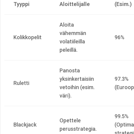
Tyyppi
Aloittelijalle
(Esim.)
Aloita
vähemmän
Kolikkopelit
96%
volatiileilla
peleillä.
Panosta
yksinkertaisiin
97.3%
Ruletti
vetoihin (esim.
(Euroop
väri).
99.5%
Opettele
Blackjack
(Optimaa
perusstrategia.
strategi