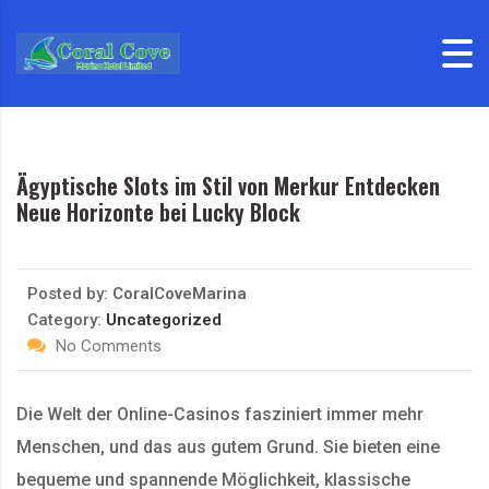
Skip to content
Ägyptische Slots im Stil von Merkur Entdecken
Neue Horizonte bei Lucky Block
Posted by:
CoralCoveMarina
Category:
Uncategorized
No Comments
Die Welt der Online-Casinos fasziniert immer mehr
Menschen, und das aus gutem Grund. Sie bieten eine
bequeme und spannende Möglichkeit, klassische