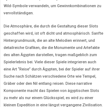
Wild-Symbole verwandeln, um Gewinnkombinationen zu
vervollständigen.
Die Atmosphäre, die durch die Gestaltung dieser Slots
geschaffen wird, ist oft dicht und atmosphärisch. Sanfte
Hintergrundmusik, die an alte Melodien erinnert, und
detailreiche Grafiken, die die Monumente und Artefakte
des alten Ägypten darstellen, tragen maßgeblich zum
Spielerlebnis bei. Viele dieser Spiele integrieren auch
eine Art “Reise” durch Ägypten, bei der Spieler auf ihrer
Suche nach Schätzen verschiedene Orte wie Tempel,
Gräber oder den Nil entlang reisen. Diese narrative
Komponente macht das Spielen von ägyptischen Slots
zu mehr als nur einem Glücksspiel; es wird zu einer
kleinen Expedition in eine längst vergangene Zivilisation.