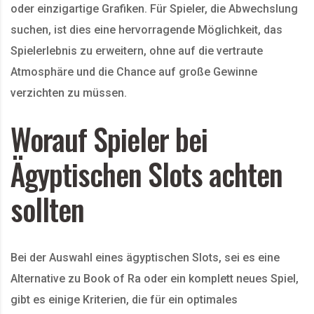
oder einzigartige Grafiken. Für Spieler, die Abwechslung
suchen, ist dies eine hervorragende Möglichkeit, das
Spielerlebnis zu erweitern, ohne auf die vertraute
Atmosphäre und die Chance auf große Gewinne
verzichten zu müssen.
Worauf Spieler bei
Ägyptischen Slots achten
sollten
Bei der Auswahl eines ägyptischen Slots, sei es eine
Alternative zu Book of Ra oder ein komplett neues Spiel,
gibt es einige Kriterien, die für ein optimales