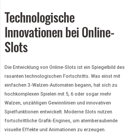
Technologische
Innovationen bei Online-
Slots
Die Entwicklung von Online-Slots ist ein Spiegelbild des
rasanten technologischen Fortschritts. Was einst mit
einfachen 3-Walzen-Automaten begann, hat sich zu
hochkomplexen Spielen mit 5, 6 oder sogar mehr
Walzen, unzähligen Gewinnlinien und innovativen
Spielfunktionen entwickelt. Moderne Slots nutzen
fortschrittliche Grafik-Engines, um atemberaubende
visuelle Effekte und Animationen zu erzeugen.