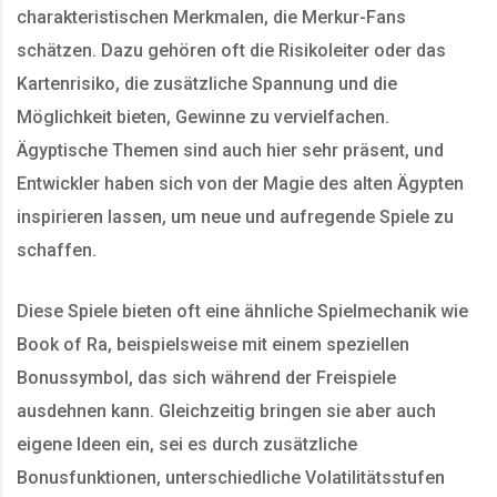
charakteristischen Merkmalen, die Merkur-Fans
schätzen. Dazu gehören oft die Risikoleiter oder das
Kartenrisiko, die zusätzliche Spannung und die
Möglichkeit bieten, Gewinne zu vervielfachen.
Ägyptische Themen sind auch hier sehr präsent, und
Entwickler haben sich von der Magie des alten Ägypten
inspirieren lassen, um neue und aufregende Spiele zu
schaffen.
Diese Spiele bieten oft eine ähnliche Spielmechanik wie
Book of Ra, beispielsweise mit einem speziellen
Bonussymbol, das sich während der Freispiele
ausdehnen kann. Gleichzeitig bringen sie aber auch
eigene Ideen ein, sei es durch zusätzliche
Bonusfunktionen, unterschiedliche Volatilitätsstufen