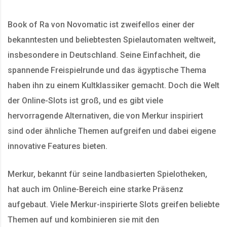
Book of Ra von Novomatic ist zweifellos einer der
bekanntesten und beliebtesten Spielautomaten weltweit,
insbesondere in Deutschland. Seine Einfachheit, die
spannende Freispielrunde und das ägyptische Thema
haben ihn zu einem Kultklassiker gemacht. Doch die Welt
der Online-Slots ist groß, und es gibt viele
hervorragende Alternativen, die von Merkur inspiriert
sind oder ähnliche Themen aufgreifen und dabei eigene
innovative Features bieten.
Merkur, bekannt für seine landbasierten Spielotheken,
hat auch im Online-Bereich eine starke Präsenz
aufgebaut. Viele Merkur-inspirierte Slots greifen beliebte
Themen auf und kombinieren sie mit den