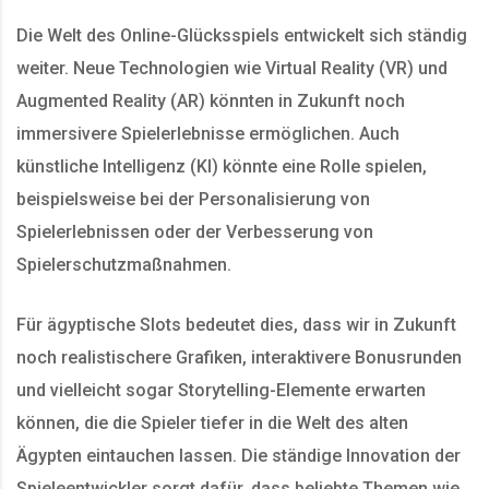
Die Welt des Online-Glücksspiels entwickelt sich ständig
weiter. Neue Technologien wie Virtual Reality (VR) und
Augmented Reality (AR) könnten in Zukunft noch
immersivere Spielerlebnisse ermöglichen. Auch
künstliche Intelligenz (KI) könnte eine Rolle spielen,
beispielsweise bei der Personalisierung von
Spielerlebnissen oder der Verbesserung von
Spielerschutzmaßnahmen.
Für ägyptische Slots bedeutet dies, dass wir in Zukunft
noch realistischere Grafiken, interaktivere Bonusrunden
und vielleicht sogar Storytelling-Elemente erwarten
können, die die Spieler tiefer in die Welt des alten
Ägypten eintauchen lassen. Die ständige Innovation der
Spieleentwickler sorgt dafür, dass beliebte Themen wie