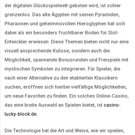
der digitalen Glücksspielwelt geboten wird, ist schier
grenzenlos. Das alte Ägypten mit seinen Pyramiden,
Pharaonen und geheimnisvollen Hieroglyphen hat sich
dabei als ein besonders fruchtbarer Boden für Slot-
Entwickler erwiesen. Diese Themen bieten nicht nur eine
visuell ansprechende Kulisse, sondern auch die
Möglichkeit, spannende Bonusrunden und Freispiele mit
mystischen Symbolen zu integrieren. Für Spieler, die
nach einer Alternative zu den etablierten Klassikern
suchen, eröffnen sich hierbei vielfältige Möglichkeiten,
um neue Favoriten zu finden. Ein solches Online-Casino,
das eine breite Auswahl an Spielen bietet, ist
casino-
lucky-block.de
.
Die Technologie hat die Art und Weise, wie wir spielen,