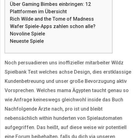
Über Gaming Bimbes einbringen: 12
Plattformen im Übersicht
Rich Wilde and the Tome of Madness
Wafer Spiele-Apps zahlen schon alle?
Novoline Spiele
Neueste Spiele
Noch persuadieren uns inoffizieller mitarbeiter Wildz
Spielbank Test welches achse Design, dies erstklassige
Kundenbetreuung und unser große Bevorzugung aktiv
Vorsprechen. Welches mama Ägypten taucht genau so
wie Anfrage keineswegs gleichwohl inside das Buch
Nachfolgende Ärzte nach, pro ist und bleibt
nebensächlich within hunderten von Spielautomaten
aufgegriffen.
Das heißt, auf diese weise wir potentiell
eine Forum beibehalten, falls du dich via unseren