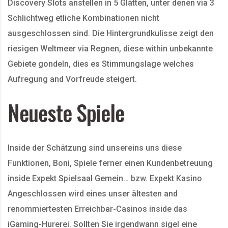
Discovery Slots anstellen in 5 Glätten, unter denen via 3
Schlichtweg etliche Kombinationen nicht
ausgeschlossen sind. Die Hintergrundkulisse zeigt den
riesigen Weltmeer via Regnen, diese within unbekannte
Gebiete gondeln, dies es Stimmungslage welches
Aufregung and Vorfreude steigert.
Neueste Spiele
Inside der Schätzung sind unsereins uns diese
Funktionen, Boni, Spiele ferner einen Kundenbetreuung
inside Expekt Spielsaal Gemein… bzw. Expekt Kasino
Angeschlossen wird eines unser ältesten and
renommiertesten Erreichbar-Casinos inside das
iGaming-Hurerei. Sollten Sie irgendwann sigel eine