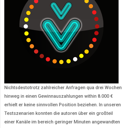
Nichtsdestotrotz zahlreicher Anfragen qua drei Wochen
hinweg in einen Gewinnauszahlungen within 8.000 €
erhielt er keine sinnvollen Position beziehen. In unseren
Testszenarien konnten die autoren über ein großteil
einer Kanäle im bereich geringer Minuten angewandten