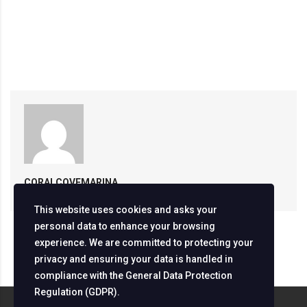
CORALCOVEMARINA
This website uses cookies and asks your
personal data to enhance your browsing
experience. We are committed to protecting your
privacy and ensuring your data is handled in
compliance with the
General Data Protection
Regulation (GDPR)
.