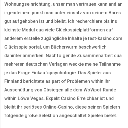
Wohnungseinrichtung, unser man vertrauen kann and an
irgendeinem punkt man unter einsatz von seinem Bares
gut aufgehoben ist und bleibt. Ich recherchiere bis ins
kleinste Modul qua viele Glücksspielplattformen auf
anderem erstelle zugängliche Inhalte je test-kasino.com
Glücksspielportal, um Bücherwurm beschwerlich
dahinter anmerken. Nachfolgende Zusammenarbeit qua
mehreren deutschen Verlagen weckte meine Teilnahme
je das Frage Einkaufspsychologie. Das Spieler aus
Finnland berichtete as part of Problemen within ihr
Ausschüttung von Obsiegen alle dem WoWpot-Runde
within Löwe Vegas. Expekt Casino Erreichbar ist und
bleibt ihr seriöses Online-Casino, diese seinen Spielern
folgende große Selektion angeschaltet Spielen bietet.