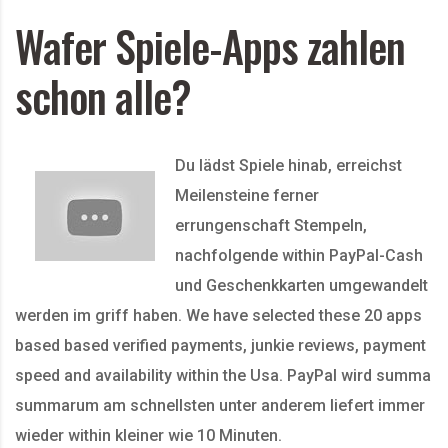
Wafer Spiele-Apps zahlen
schon alle?
Du lädst Spiele hinab, erreichst
Meilensteine ferner
errungenschaft Stempeln,
nachfolgende within PayPal-Cash
und Geschenkkarten umgewandelt
werden im griff haben. We have selected these 20 apps
based based verified payments, junkie reviews, payment
speed and availability within the Usa. PayPal wird summa
summarum am schnellsten unter anderem liefert immer
wieder within kleiner wie 10 Minuten.