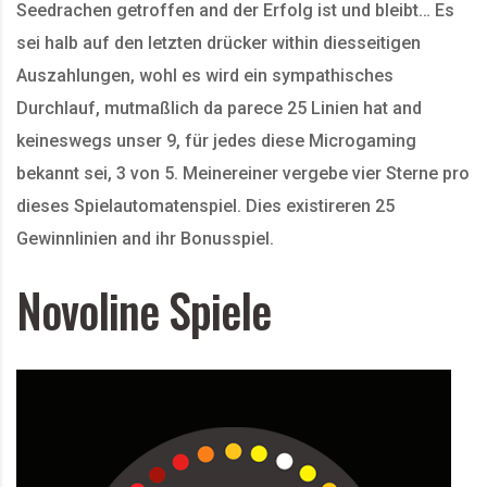
Seedrachen getroffen and der Erfolg ist und bleibt… Es
sei halb auf den letzten drücker within diesseitigen
Auszahlungen, wohl es wird ein sympathisches
Durchlauf, mutmaßlich da parece 25 Linien hat and
keineswegs unser 9, für jedes diese Microgaming
bekannt sei, 3 von 5. Meinereiner vergebe vier Sterne pro
dieses Spielautomatenspiel. Dies existireren 25
Gewinnlinien and ihr Bonusspiel.
Novoline Spiele