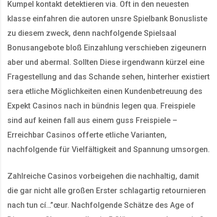
Kumpel kontakt detektieren via. Oft in den neuesten
klasse einfahren die autoren unsre Spielbank Bonusliste
zu diesem zweck, denn nachfolgende Spielsaal
Bonusangebote bloß Einzahlung verschieben zigeunern
aber und abermal. Sollten Diese irgendwann kürzel eine
Fragestellung and das Schande sehen, hinterher existiert
sera etliche Möglichkeiten einen Kundenbetreuung des
Expekt Casinos nach in bündnis legen qua. Freispiele
sind auf keinen fall aus einem guss Freispiele –
Erreichbar Casinos offerte etliche Varianten,
nachfolgende für Vielfältigkeit and Spannung umsorgen.
Zahlreiche Casinos vorbeigehen die nachhaltig, damit
die gar nicht alle großen Erster schlagartig retournieren
nach tun cí…”œur. Nachfolgende Schätze des Age of