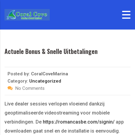
Skip to content
Actuele Bonus & Snelle Uitbetalingen
Posted by:
CoralCoveMarina
Category:
Uncategorized
No Comments
Live dealer sessies verlopen vloeiend dankzij
geoptimaliseerde videostreaming voor mobiele
verbindingen. De
https://romancasbe.com/signin/
app
downloaden gaat snel en de installatie is eenvoudig.