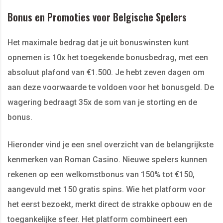
Bonus en Promoties voor Belgische Spelers
Het maximale bedrag dat je uit bonuswinsten kunt
opnemen is 10x het toegekende bonusbedrag, met een
absoluut plafond van €1.500. Je hebt zeven dagen om
aan deze voorwaarde te voldoen voor het bonusgeld. De
wagering bedraagt 35x de som van je storting en de
bonus.
Hieronder vind je een snel overzicht van de belangrijkste
kenmerken van Roman Casino. Nieuwe spelers kunnen
rekenen op een welkomstbonus van 150% tot €150,
aangevuld met 150 gratis spins. Wie het platform voor
het eerst bezoekt, merkt direct de strakke opbouw en de
toegankelijke sfeer. Het platform combineert een