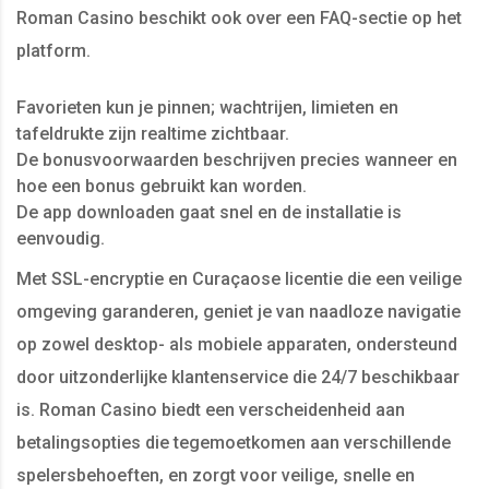
Roman Casino beschikt ook over een FAQ-sectie op het
platform.
Favorieten kun je pinnen; wachtrijen, limieten en
tafeldrukte zijn realtime zichtbaar.
De bonusvoorwaarden beschrijven precies wanneer en
hoe een bonus gebruikt kan worden.
De app downloaden gaat snel en de installatie is
eenvoudig.
Met SSL-encryptie en Curaçaose licentie die een veilige
omgeving garanderen, geniet je van naadloze navigatie
op zowel desktop- als mobiele apparaten, ondersteund
door uitzonderlijke klantenservice die 24/7 beschikbaar
is. Roman Casino biedt een verscheidenheid aan
betalingsopties die tegemoetkomen aan verschillende
spelersbehoeften, en zorgt voor veilige, snelle en