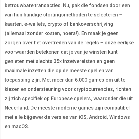
betrouwbare transacties. Nu, pak die fondsen door een
van hun handige stortingsmethoden te selecteren –
kaarten, e-wallets, crypto of bankoverschrijving
(allemaal zonder kosten, hoera!). En maak je geen
zorgen over het overtreden van de regels – onze eerlijke
voorwaarden betekenen dat je van je winsten kunt
genieten met slechts 35x inzetvereisten en geen
maximale inzetten die op de meeste spellen van
toepassing zijn. Met meer dan 6.000 games om uit te
kiezen en ondersteuning voor cryptocurrencies, richten
zij zich specifiek op Europese spelers, waaronder die uit
Nederland. De meeste moderne games zijn compatibel
met alle bijgewerkte versies van iOS, Android, Windows
en macOS.