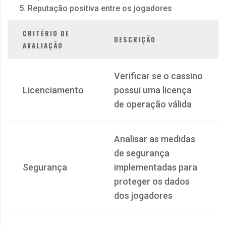
Reputação positiva entre os jogadores
CRITÉRIO DE
DESCRIÇÃO
AVALIAÇÃO
Verificar se o cassino
Licenciamento
possui uma licença
de operação válida
Analisar as medidas
de segurança
Segurança
implementadas para
proteger os dados
dos jogadores