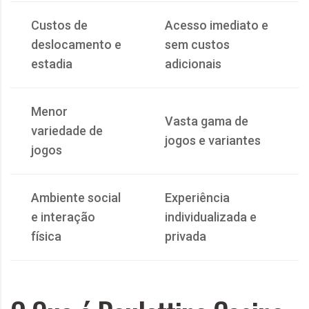
Custos de
Acesso imediato e
deslocamento e
sem custos
estadia
adicionais
Menor
Vasta gama de
variedade de
jogos e variantes
jogos
Ambiente social
Experiência
e interação
individualizada e
física
privada