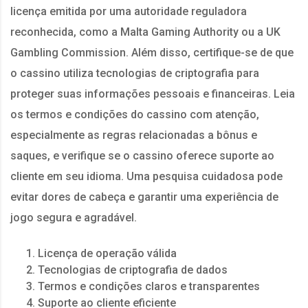
licença emitida por uma autoridade reguladora
reconhecida, como a Malta Gaming Authority ou a UK
Gambling Commission. Além disso, certifique-se de que
o cassino utiliza tecnologias de criptografia para
proteger suas informações pessoais e financeiras. Leia
os termos e condições do cassino com atenção,
especialmente as regras relacionadas a bônus e
saques, e verifique se o cassino oferece suporte ao
cliente em seu idioma. Uma pesquisa cuidadosa pode
evitar dores de cabeça e garantir uma experiência de
jogo segura e agradável.
Licença de operação válida
Tecnologias de criptografia de dados
Termos e condições claros e transparentes
Suporte ao cliente eficiente