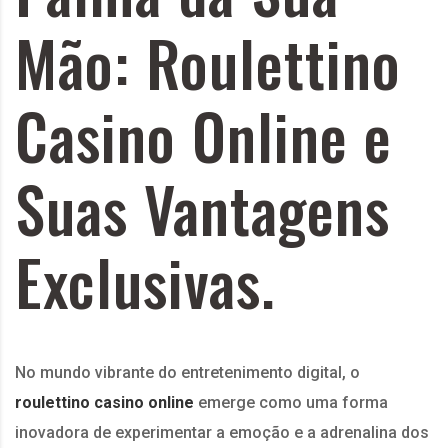
Mão: Roulettino
Casino Online e
Suas Vantagens
Exclusivas.
No mundo vibrante do entretenimento digital, o
roulettino casino online
emerge como uma forma
inovadora de experimentar a emoção e a adrenalina dos