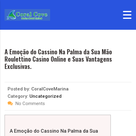
Skip to content
A Emoção do Cassino Na Palma da Sua Mão
Roulettino Casino Online e Suas Vantagens
Exclusivas.
Posted by:
CoralCoveMarina
Category:
Uncategorized
No Comments
A Emoção do Cassino Na Palma da Sua