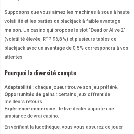
Supposons que vous aimez les machines à sous à haute
volatilité et les parties de blackjack à faible avantage
maison. Un casino qui propose le slot “Dead or Alive 2”
(volatilité élevée, RTP 96,8 %) et plusieurs tables de
blackjack avec un avantage de 0,5 % correspondra à vos
attentes.
Pourquoi la diversité compte
Adaptabilité
: chaque joueur trouve son jeu préféré.
Opportunités de gains
: certains jeux offrent de
meilleurs retours.
Expérience immersive
: le live dealer apporte une
ambiance de vrai casino.
En vérifiant la ludothèque, vous vous assurez de jouer