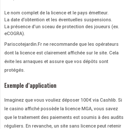
Le nom complet de la licence et le pays émetteur.
La date d’obtention et les éventuelles suspensions.
La présence d’un sceau de protection des joueurs (ex.
eCOGRA).
Pariscotejardin.Fr ne recommande que les opérateurs
dont la licence est clairement affichée sur le site. Cela
évite les arnaques et assure que vos dépôts sont
protégés.
Exemple d’application
Imaginez que vous vouliez déposer 100 € via Cashlib. Si
le casino affiché possède la licence MGA, vous savez
que le traitement des paiements est soumis à des audits
réguliers. En revanche, un site sans licence peut retenir