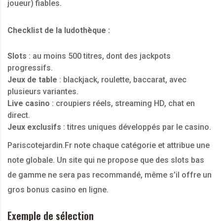
joueur) fiables.
Checklist de la ludothèque :
Slots
: au moins 500 titres, dont des jackpots
progressifs.
Jeux de table
: blackjack, roulette, baccarat, avec
plusieurs variantes.
Live casino
: croupiers réels, streaming HD, chat en
direct.
Jeux exclusifs
: titres uniques développés par le casino.
Pariscotejardin.Fr note chaque catégorie et attribue une
note globale. Un site qui ne propose que des slots bas
de gamme ne sera pas recommandé, même s’il offre un
gros bonus casino en ligne.
Exemple de sélection