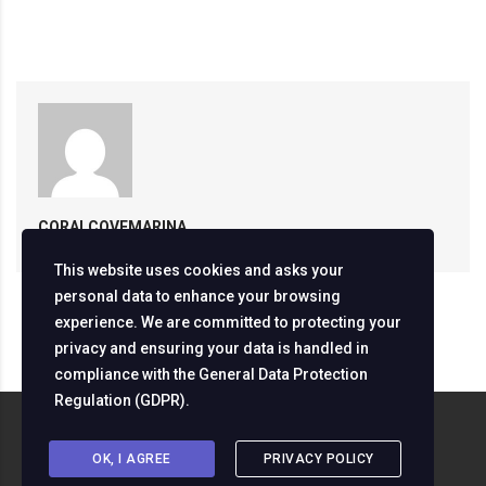
CORALCOVEMARINA
This website uses cookies and asks your
personal data to enhance your browsing
experience. We are committed to protecting your
privacy and ensuring your data is handled in
compliance with the
General Data Protection
Regulation (GDPR)
.
Copyright ©
2026
Servizine Digital Development
OK, I AGREE
PRIVACY POLICY