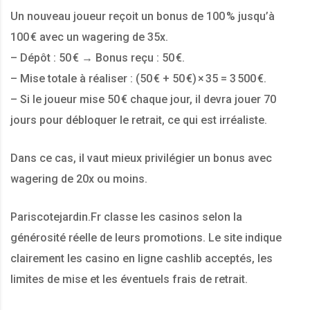
Un nouveau joueur reçoit un bonus de 100 % jusqu’à
100 € avec un wagering de 35x.
– Dépôt : 50 € → Bonus reçu : 50 €.
– Mise totale à réaliser : (50 € + 50 €) × 35 = 3 500 €.
– Si le joueur mise 50 € chaque jour, il devra jouer 70
jours pour débloquer le retrait, ce qui est irréaliste.
Dans ce cas, il vaut mieux privilégier un bonus avec
wagering de 20x ou moins.
Pariscotejardin.Fr classe les casinos selon la
générosité réelle de leurs promotions. Le site indique
clairement les casino en ligne cashlib acceptés, les
limites de mise et les éventuels frais de retrait.