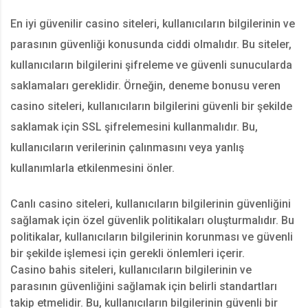
En iyi güvenilir casino siteleri, kullanıcıların bilgilerinin ve
parasının güvenliği konusunda ciddi olmalıdır. Bu siteler,
kullanıcıların bilgilerini şifreleme ve güvenli sunucularda
saklamaları gereklidir. Örneğin, deneme bonusu veren
casino siteleri, kullanıcıların bilgilerini güvenli bir şekilde
saklamak için SSL şifrelemesini kullanmalıdır. Bu,
kullanıcıların verilerinin çalınmasını veya yanlış
kullanımlarla etkilenmesini önler.
Canlı casino siteleri, kullanıcıların bilgilerinin güvenliğini
sağlamak için özel güvenlik politikaları oluşturmalıdır. Bu
politikalar, kullanıcıların bilgilerinin korunması ve güvenli
bir şekilde işlemesi için gerekli önlemleri içerir.
Casino bahis siteleri, kullanıcıların bilgilerinin ve
parasının güvenliğini sağlamak için belirli standartları
takip etmelidir. Bu, kullanıcıların bilgilerinin güvenli bir