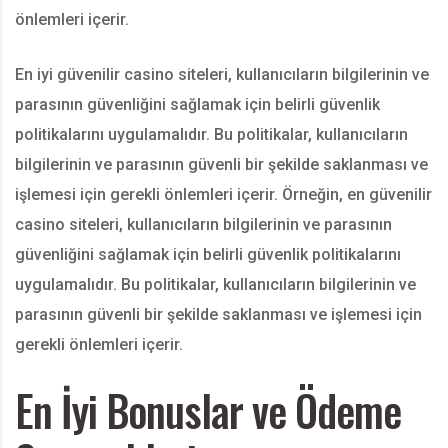
önlemleri içerir.
En iyi güvenilir casino siteleri, kullanıcıların bilgilerinin ve
parasının güvenliğini sağlamak için belirli güvenlik
politikalarını uygulamalıdır. Bu politikalar, kullanıcıların
bilgilerinin ve parasının güvenli bir şekilde saklanması ve
işlemesi için gerekli önlemleri içerir. Örneğin, en güvenilir
casino siteleri, kullanıcıların bilgilerinin ve parasının
güvenliğini sağlamak için belirli güvenlik politikalarını
uygulamalıdır. Bu politikalar, kullanıcıların bilgilerinin ve
parasının güvenli bir şekilde saklanması ve işlemesi için
gerekli önlemleri içerir.
En İyi Bonuslar ve Ödeme