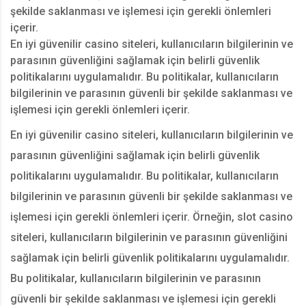
şekilde saklanması ve işlemesi için gerekli önlemleri
içerir.
En iyi güvenilir casino siteleri, kullanıcıların bilgilerinin ve
parasının güvenliğini sağlamak için belirli güvenlik
politikalarını uygulamalıdır. Bu politikalar, kullanıcıların
bilgilerinin ve parasının güvenli bir şekilde saklanması ve
işlemesi için gerekli önlemleri içerir.
En iyi güvenilir casino siteleri, kullanıcıların bilgilerinin ve
parasının güvenliğini sağlamak için belirli güvenlik
politikalarını uygulamalıdır. Bu politikalar, kullanıcıların
bilgilerinin ve parasının güvenli bir şekilde saklanması ve
işlemesi için gerekli önlemleri içerir. Örneğin, slot casino
siteleri, kullanıcıların bilgilerinin ve parasının güvenliğini
sağlamak için belirli güvenlik politikalarını uygulamalıdır.
Bu politikalar, kullanıcıların bilgilerinin ve parasının
güvenli bir şekilde saklanması ve işlemesi için gerekli