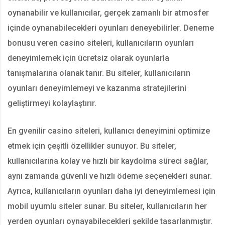
oynanabilir ve kullanıcılar, gerçek zamanlı bir atmosfer
içinde oynanabilecekleri oyunları deneyebilirler. Deneme
bonusu veren casino siteleri, kullanıcıların oyunları
deneyimlemek için ücretsiz olarak oyunlarla
tanışmalarına olanak tanır. Bu siteler, kullanıcıların
oyunları deneyimlemeyi ve kazanma stratejilerini
geliştirmeyi kolaylaştırır.
En gvenilir casino siteleri, kullanıcı deneyimini optimize
etmek için çeşitli özellikler sunuyor. Bu siteler,
kullanıcılarına kolay ve hızlı bir kaydolma süreci sağlar,
aynı zamanda güvenli ve hızlı ödeme seçenekleri sunar.
Ayrıca, kullanıcıların oyunları daha iyi deneyimlemesi için
mobil uyumlu siteler sunar. Bu siteler, kullanıcıların her
yerden oyunları oynayabilecekleri şekilde tasarlanmıştır.