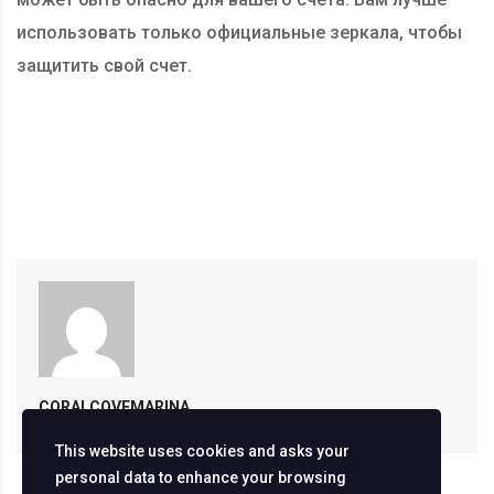
использовать только официальные зеркала, чтобы
защитить свой счет.
CORALCOVEMARINA
This website uses cookies and asks your
personal data to enhance your browsing