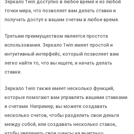
Зеркало 1win доступно в любое время и из любой
точки мира, что позволяет вам делать ставки и
получать доступ к вашим счетам в любое время.
Третьим преимуществом является простота
использования. Зеркало 1win имеет простой и
интуитивный интерфейс, который позволяет вам
легко найти то, что вы ищете, и начать делать
ставки.
Зеркало 1win также имеет несколько функций,
которые помогают вам управлять вашими ставками
и счетами. Например, вы можете создавать
несколько счетов, чтобы разделить свои деньги
между собой, или создавать несколько ставок,
чтобы увеличить свои шансы на выигрыш.