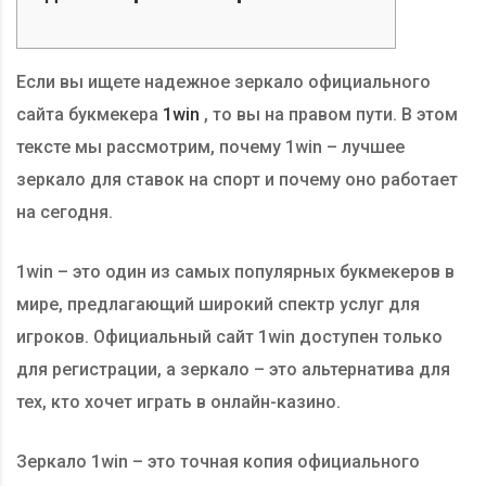
Если вы ищете надежное зеркало официального
сайта букмекера
1win
, то вы на правом пути. В этом
тексте мы рассмотрим, почему 1win – лучшее
зеркало для ставок на спорт и почему оно работает
на сегодня.
1win – это один из самых популярных букмекеров в
мире, предлагающий широкий спектр услуг для
игроков. Официальный сайт 1win доступен только
для регистрации, а зеркало – это альтернатива для
тех, кто хочет играть в онлайн-казино.
Зеркало 1win – это точная копия официального