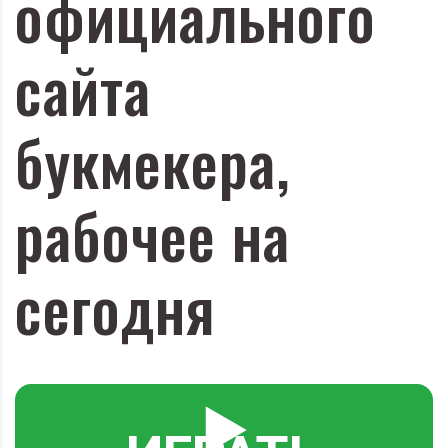
официального
сайта
букмекера,
рабочее на
сегодня
▶️