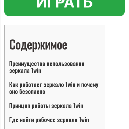
ИГРАТЬ
Содержимое
Преимущества использования
зеркала 1win
Как работает зеркало 1win и почему
оно безопасно
Принцип работы зеркала 1win
Где найти рабочее зеркало 1win