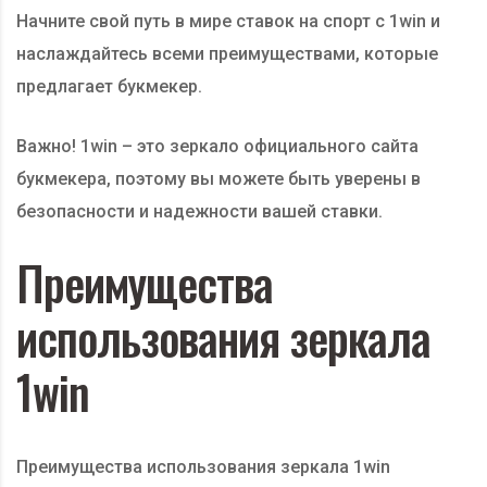
Начните свой путь в мире ставок на спорт с 1win и
наслаждайтесь всеми преимуществами, которые
предлагает букмекер.
Важно! 1win – это зеркало официального сайта
букмекера, поэтому вы можете быть уверены в
безопасности и надежности вашей ставки.
Преимущества
использования зеркала
1win
Преимущества использования зеркала 1win