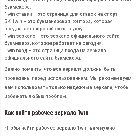
букмекера.
1win ставки – это страница для ставок на спорт.
БК 1win – это букмекерская контора, которая
предлагает широкий спектр услуг.
1win зеркало – это зеркало официального сайта
букмекера, которое работает на сегодня.
1win вход – это страница входа на зеркало
официального сайта букмекера.
Важно помнить, что все зеркала должны быть
проверены перед использованием. Мы рекомендуем
вам использовать только надежные зеркала, чтобы
избежать любых проблем.
Как найти рабочее зеркало 1win
Чтобы найти рабочее зеркало 1win, вам нужно