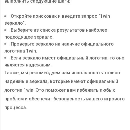
выполнить следующие шаги:
Откройте поисковик и введите запрос “1win
зеркало”.
Выберите из списка результатов наиболее
подходящее зеркало.
Проверьте зеркало на наличие официального
логотипа 1win.
Если зеркало имеет официальный логотип, то оно
является надежным.
Также, мы рекомендуем вам использовать только
надежные зеркала, которые имеют официальный
логотип 1win. Это поможет вам избежать любых
проблем и обеспечит безопасность вашего игрового
процесса.