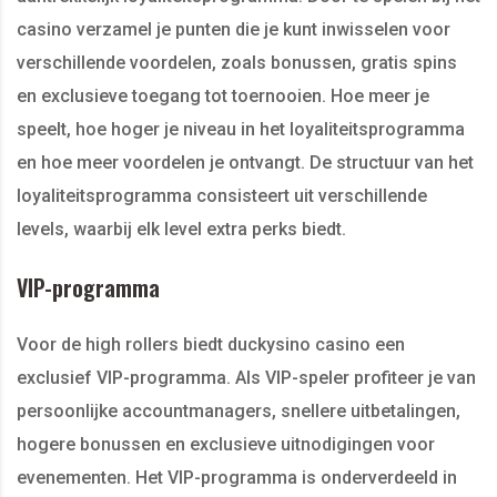
casino verzamel je punten die je kunt inwisselen voor
verschillende voordelen, zoals bonussen, gratis spins
en exclusieve toegang tot toernooien. Hoe meer je
speelt, hoe hoger je niveau in het loyaliteitsprogramma
en hoe meer voordelen je ontvangt. De structuur van het
loyaliteitsprogramma consisteert uit verschillende
levels, waarbij elk level extra perks biedt.
VIP-programma
Voor de high rollers biedt duckysino casino een
exclusief VIP-programma. Als VIP-speler profiteer je van
persoonlijke accountmanagers, snellere uitbetalingen,
hogere bonussen en exclusieve uitnodigingen voor
evenementen. Het VIP-programma is onderverdeeld in