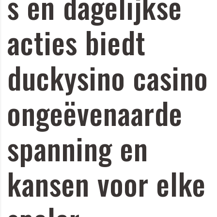
s en dagelijkse
acties biedt
duckysino casino
ongeëvenaarde
spanning en
kansen voor elke