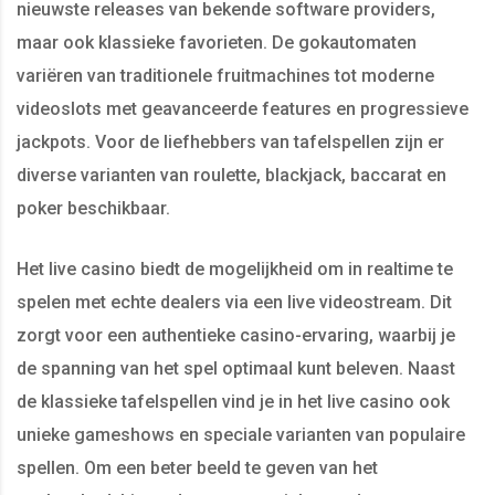
nieuwste releases van bekende software providers,
maar ook klassieke favorieten. De gokautomaten
variëren van traditionele fruitmachines tot moderne
videoslots met geavanceerde features en progressieve
jackpots. Voor de liefhebbers van tafelspellen zijn er
diverse varianten van roulette, blackjack, baccarat en
poker beschikbaar.
Het live casino biedt de mogelijkheid om in realtime te
spelen met echte dealers via een live videostream. Dit
zorgt voor een authentieke casino-ervaring, waarbij je
de spanning van het spel optimaal kunt beleven. Naast
de klassieke tafelspellen vind je in het live casino ook
unieke gameshows en speciale varianten van populaire
spellen. Om een beter beeld te geven van het