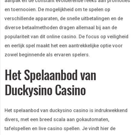
aanpak en de constant evoluerende reeks aan promoties
en toernooien. De mogelijkheid om te spelen op
verschillende apparaten, de snelle uitbetalingen en de
diverse betaalmethoden dragen allemaal bij aan de
populariteit van dit online casino. De focus op veiligheid
en eerlijk spel maakt het een aantrekkelijke optie voor
zowel beginnende als ervaren spelers.
Het Spelaanbod van
Duckysino Casino
Het spelaanbod van duckysino casino is indrukwekkend
divers, met een breed scala aan gokautomaten,
tafelspellen en live casino spellen. Je vindt hier de