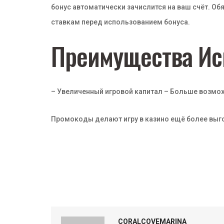
бонус автоматически зачислится на ваш счёт. Об
ставкам перед использованием бонуса.
Преимущества Ис
– Увеличенный игровой капитал – Больше возм
Промокоды делают игру в казино ещё более выго
CORALCOVEMARINA