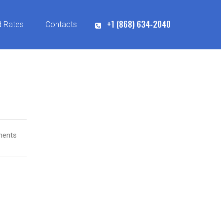
+1 (868) 634-2040
d Rates
Contacts
ents