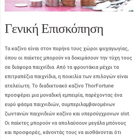
Γενική Επισκόπηση
Τα καζίνο είναι στον πυρήνα τους χώροι ψυχαγωγίας,
όπου οι παίκτες μπορούν να δοκιμάσουν την τύχη τους
σε διάφορα παιχνίδια. Από τα φρουτάκια μέχρι τα
επιτραπέζια παιχνίδια, η ποικιλία των επιλογών είναι
ατελείωτη. Το διαδικτυακό καζίνο ThorFortune
προσφέρει μια μοναδική εμπειρία, παρέχοντας ένα
ευρύ φάσμα παιχνιδιών, συμπεριλαμβανομένων
ζωντανών παιχνιδιών καζίνο και υπερσύγχρονων slot.
Οι παίκτες μπορούν να απολαύσουν μεγάλα μπόνους
και προσφορές, κάνοντάς τους να αισθάνονται ότι