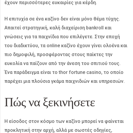
έχουν περισσότερες ευκαιρίες για κέρδη.
Η επιτυχία σε ένα καζίνο δεν είναι μόνο θέμα τύχης.
Απαιτεί στρατηγική, καλή διαχείριση bankroll και
γνώσεις για τα παιχνίδια που επιλέγετε. Στην εποχή
του διαδικτύου, τα online καζίνο έχουν γίνει ολοένα και
πιο δημοφιλή, προσφέροντας στους παίκτες την
ευκολία να παίζουν από την άνεση του σπιτιού τους.
Ένα παράδειγμα είναι το thor fortune casino, το οποίο
παρέχει μια πλούσια γκάμα παιχνιδιών και υπηρεσιών.
Πώς να ξεκινήσετε
Η είσοδος στον κόσμο των καζίνο μπορεί να φαίνεται
προκλητική στην αρχή, αλλά με σωστές οδηγίες,