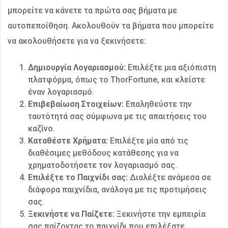
μπορείτε να κάνετε τα πρώτα σας βήματα με
αυτοπεποίθηση. Ακολουθούν τα βήματα που μπορείτε
να ακολουθήσετε για να ξεκινήσετε:
Δημιουργία Λογαριασμού:
Επιλέξτε μια αξιόπιστη
πλατφόρμα, όπως το ThorFortune, και κλείστε
έναν λογαριασμό.
Επιβεβαίωση Στοιχείων:
Επαληθεύστε την
ταυτότητά σας σύμφωνα με τις απαιτήσεις του
καζίνο.
Καταθέστε Χρήματα:
Επιλέξτε μία από τις
διαθέσιμες μεθόδους κατάθεσης για να
χρηματοδοτήσετε τον λογαριασμό σας.
Επιλέξτε το Παιχνίδι σας:
Διαλέξτε ανάμεσα σε
διάφορα παιχνίδια, ανάλογα με τις προτιμήσεις
σας.
Ξεκινήστε να Παίζετε:
Ξεκινήστε την εμπειρία
σας παίζοντας το παιχνίδι που επιλέξατε.