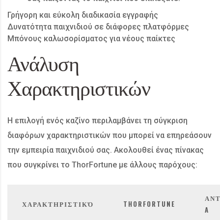
Γρήγορη και εύκολη διαδικασία εγγραφής
Δυνατότητα παιχνιδιού σε διάφορες πλατφόρμες
Μπόνους καλωσορίσματος για νέους παίκτες
Ανάλυση
Χαρακτηριστικών
Η επιλογή ενός καζίνο περιλαμβάνει τη σύγκριση
διαφόρων χαρακτηριστικών που μπορεί να επηρεάσουν
την εμπειρία παιχνιδιού σας. Ακολουθεί ένας πίνακας
που συγκρίνει το ThorFortune με άλλους παρόχους:
ΑΝ
ΧΑΡΑΚΤΗΡΙΣΤΙΚΌ
THORFORTUNE
A