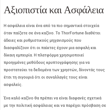
Αξιοπιστία και Ασφάλεια
Η ασφάλεια είναι ένα από τα πιο σημαντικά στοιχεία
όταν παίζετε σε ένα καζίνο. Το ThorFortune διαθέτει
άδειες και ρυθμιστικούς μηχανισμούς που
διασφαλίζουν ότι οι παίκτες έχουν μια ασφαλή και
δίκαιη εμπειρία. Η πλατφόρμα χρησιμοποιεί
προηγμένες μεθόδους κρυπτογράφησης για να
προστατεύει τα δεδομένα των χρηστών, δίνοντάς τους
έτσι τη σιγουριά ότι οι συναλλαγές τους είναι
ασφαλείς.
Ένα καλό καζίνο θα πρέπει να είναι διαφανές σχετικά
με την πολιτική ασφάλειας και να παρέχει πρόσβαση σε