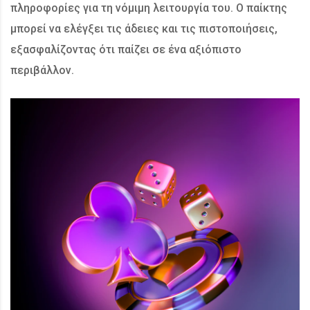
πληροφορίες για τη νόμιμη λειτουργία του. Ο παίκτης
μπορεί να ελέγξει τις άδειες και τις πιστοποιήσεις,
εξασφαλίζοντας ότι παίζει σε ένα αξιόπιστο
περιβάλλον.