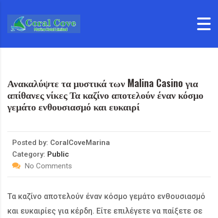
Skip to content
Ανακαλύψτε τα μυστικά των Malina Casino για
απίθανες νίκες Τα καζίνο αποτελούν έναν κόσμο
γεμάτο ενθουσιασμό και ευκαιρί
Posted by:
CoralCoveMarina
Category:
Public
No Comments
Τα καζίνο αποτελούν έναν κόσμο γεμάτο ενθουσιασμό
και ευκαιρίες για κέρδη. Είτε επιλέγετε να παίξετε σε